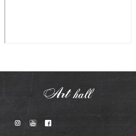
Art
hall