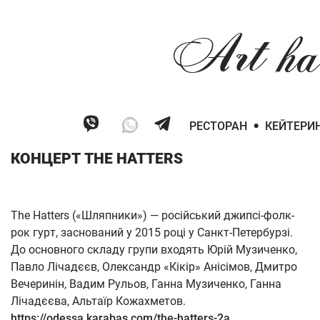
Art
ha
•
РЕСТОРАН
КЕЙТЕРИ
КОНЦЕРТ THE HATTERS
The Hatters («Шляпники») — російський джипсі-фолк-
рок гурт, заснований у 2015 році у Санкт-Петербурзі.
До основного складу групи входять Юрій Музиченко,
Павло Лічадєєв, Олександр «Кікір» Анісімов, Дмитро
Вечеринін, Вадим Рульов, Ганна Музиченко, Ганна
Лічадєєва, Альтаїр Кожахметов.
https://odessa.karabas.com/the-hatters-2a