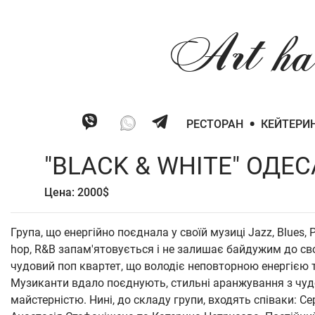
Art
ha
•
РЕСТОРАН
КЕЙТЕРИ
"BLACK & WHITE" ОДЕС
Цена: 2000$
Група, що енергійно поєднала у своїй музиці Jazz, Blues, Po
hop, R&B запам'ятовується і не залишає байдужим до своє
чудовий поп квартет, що володіє неповторною енергією 
Музиканти вдало поєднують, стильні аранжування з ч
майстерністю. Нині, до складу групи, входять співаки: Се