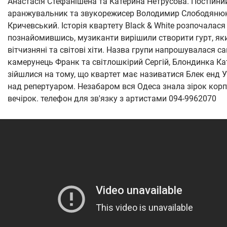
Анастасія Стефанішена та Катерина Нетрусова. Постійни
аранжувальник та звукорежисер Володимир Слободянюк.
Кричевський. Історія квартету Black & White розпочалася
познайомившись, музиканти вирішили створити гурт, як
вітчизняні та світові хіти. Назва групи напрошувалася 
камерунець Франк та світлошкірий Сергій, Блондинка Ка
зійшлися на тому, що квартет має називатися Блек енд 
над репертуаром. Незабаром вся Одеса знала зірок корп
вечірок. телефон для зв'язку з артистами 094-9962070