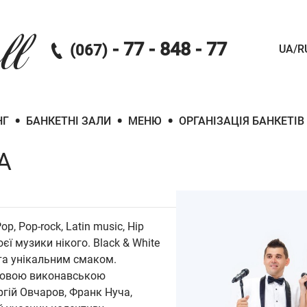
ll
- 77 - 848 - 77
(067)
UA/R
•
•
•
НГ
БАНКЕТНІ ЗАЛИ
МЕНЮ
ОРГАНІЗАЦІЯ БАНКЕТІВ
А
p, Pop-rock, Latin music, Hip
ї музики нікого. Black & White
та унікальним смаком.
удовою виконавською
ргій Овчаров, Франк Нуча,