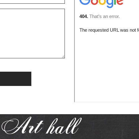
Art
hall