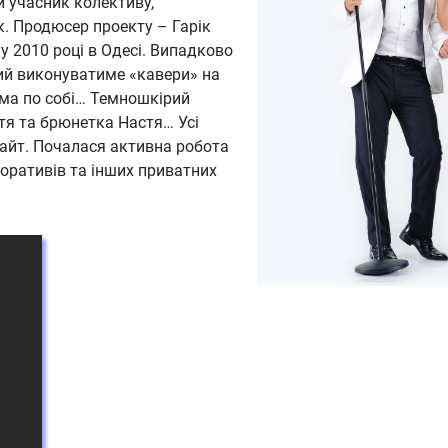
й учасник колективу,
 Продюсер проекту – Гарік
 у 2010 році в Одесі. Випадково
ий виконуватиме «кавери» на
сама по собі… Темношкірий
тя та брюнетка Настя… Усі
Уайт. Почалася активна робота
оративів та інших приватних