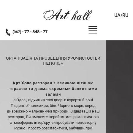
Art
hall
UA/RU
- 77 - 848 - 77
(067)
ОРГАНІЗАЦІЯ ТА ПРОВЕДЕННЯ УРОЧИСТОСТЕЙ
ПІД КЛЮЧ
Арт Холл
ресторан з великою літньою
терасою та двома окремими банкетними
залами
в Одесі, відчинив свої двері в курортній зоні
Південної пальмири, біля Чорного моря, серед
дивовижно мальовничої природи. Відвідавши наш
ресторан, Ви зможете перейнятися романтичною
атмосферою інтер'єру, випробувати неповторну
кухню і просто розслабитися, забувши про