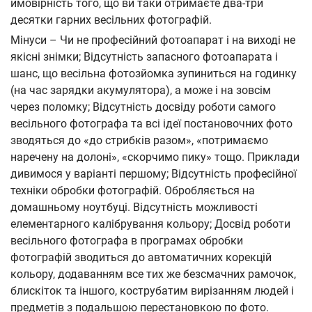
ймовірність того, що ви таки отримаєте два-три
десятки гарних весільних фотографій.
Мінуси – Чи не професійний фотоапарат і на виході не
якісні знімки; Відсутність запасного фотоапарата і
шанс, що весільна фотозйомка зупиниться на годинку
(на час зарядки акумулятора), а може і на зовсім
через поломку; Відсутність досвіду роботи самого
весільного фотографа та всі ідеї постановочних фото
зводяться до «до стрибків разом», «потримаємо
наречену на долоні», «скорчимо пику» тощо. Приклади
дивимося у варіанті першому; Відсутність професійної
техніки обробки фотографій. Обробляється на
домашньому ноутбуці. Відсутність можливості
елементарного калібрування кольору; Досвід роботи
весільного фотографа в програмах обробки
фотографій зводиться до автоматичних корекцій
кольору, додаванням все тих же безсмачних рамочок,
блискіток та іншого, кострубатим вирізанням людей і
предметів з подальшою перестановкою по фото.