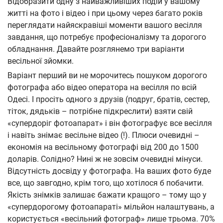
Відобразити одну з найважливіших подій у вашому
житті на фото і відео і при цьому через багато років
переглядати найяскравіші моменти вашого весілля
завдання, що потребує професіоналізму та дорогого
обладнання. Давайте розглянемо три варіанти
весільної зйомки.
Варіант перший ви не морочитесь пошуком дорогого
фотографа або відео оператора на весілля по всій
Одесі. І просіть одного з друзів (подруг, братів, сестер,
тіток, дядьків – потрібне підкреслити) взяти свій
«супердоріг фотоапарат» і він фотографує все весілля
і навіть знімає весільне відео (!). Плюси очевидні –
економія на весільному фотографі від 200 до 1500
доларів. Солідно? Нині ж не зовсім очевидні мінуси.
Відсутність досвіду у фотографа. На ваших фото буде
все, що завгодно, крім того, що хотілося б побачити.
Якість знімків залишає бажати кращого – тому що у
«супердорогому фотоапараті» мільйон налаштувань, а
користується «весільний фотограф» лише трьома. 70%