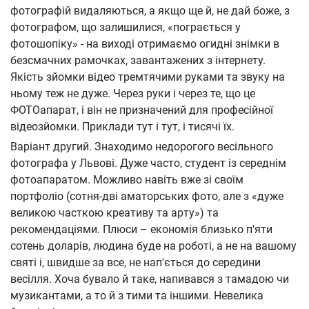
фотографій видаляються, а якщо ще й, не дай боже, з
фотографом, що залишилися, «пограється у
фотошопіку» - на виході отримаємо огидні знімки в
безсмачних рамочках, завантажених з інтернету.
Якість зйомки відео тремтячими руками та звуку на
ньому теж не дуже. Через руки і через те, що це
ФОТОапарат, і він не призначений для професійної
відеозйомки. Приклади тут і тут, і тисячі їх.
Варіант другий. Знаходимо недорогого весільного
фотографа у Львові. Дуже часто, студент із середнім
фотоапаратом. Можливо навіть вже зі своїм
портфоліо (сотня-дві аматорських фото, але з «дуже
великою часткою креативу та арту») та
рекомендаціями. Плюси – економія близько п'яти
сотень доларів, людина буде на роботі, а не на вашому
святі і, швидше за все, не нап'ється до середини
весілля. Хоча бувало й таке, напивався з тамадою чи
музикантами, а то й з тими та іншими. Невелика