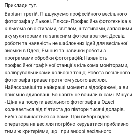
Приклади тут.
Варіант третій. Підшукуємо професійного весільного
фотографа у Львові. Плюси- Професійна фототехніка з
кількома об'єктивами, світлом, штативами, запасними
акумуляторами та запасним фотоапаратом; Досвід
роботи та наявність не шаблонних ідей для весільної
зйомки в Одесі; Вміння та навички роботи з
програмами обробки фотографій; Наявність
професійної графічної станції з кількома моніторами,
калібрувальниками кольорів тощо; Робота весільного
фотографа триває протягом усього весілля.
Найяскравіші та найкращі моменти відображені, а ви
приємно здивовані. Бо навіть не бачили їх самі. Мінуси
- Ціна на послуги весільного фотографа в Одесі
коливається від п'ятиста до півтори тисячі доларів.
Вибір залишається за вами. При виборі відео
оператора на весілля потрібно керуватися приблизно
тими ж критеріями, що і при виборі весільного