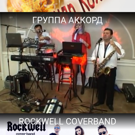
ГРУППА АККОРД
ROCKWELL COVERBAND